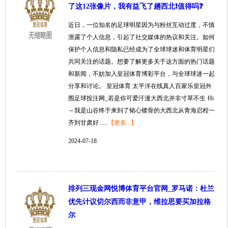
了这12张像片，我有益飞了趟西北❗值得吗️❓
近日，一位知名的足球明星因为与粉丝互动过度，不慎
泄露了个人信息，引起了社交媒体的热议和关注。如何
保护个人信息和隐私已经成为了全球球迷和体育明星们
共同关注的话题。想要了解更多关于这方面的热门话题
和新闻，不妨加入皇冠体育博彩平台，与全球球迷一起
分享和讨论。 皇冠体育 太平洋在线真人百家乐皇冠外
围足球投注网_若是你可爱汗漫大西北并非寸草不生·Hi
～我是山谷终于来到了铭心镂骨的大西北从青海启程一
齐到甘肃好......
【更多...】
2024-07-18
排列三现金网悦博体育平台官网_罗马诺：杜兰
优先计议切尔西而非意甲，维拉思要买加拉格
尔