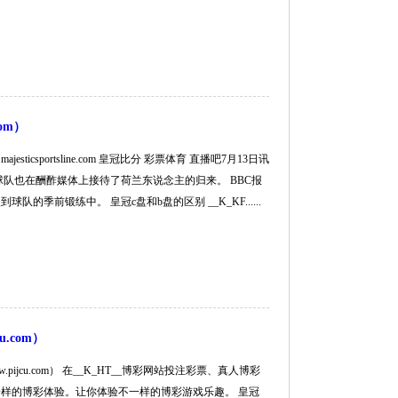
com）
.majesticsportsline.com 皇冠比分 彩票体育 直播吧7月13日讯
球队也在酬酢媒体上接待了荷兰东说念主的归来。 BBC报
季前锻练中。 皇冠c盘和b盘的区别 __K_KF......
.com）
.pijcu.com） 在__K_HT__博彩网站投注彩票、真人博彩
样的博彩体验。让你体验不一样的博彩游戏乐趣。 皇冠