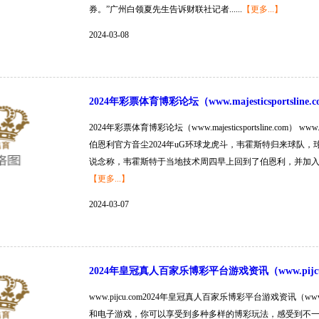
券。”广州白领夏先生告诉财联社记者......
【更多...】
2024-03-08
2024年彩票体育博彩论坛（www.majesticsportsline.
2024年彩票体育博彩论坛（www.majesticsportsline.com） www
伯恩利官方音尘2024年uG环球龙虎斗，韦霍斯特归来球队，
说念称，韦霍斯特于当地技术周四早上回到了伯恩利，并加入到球队的
【更多...】
2024-03-07
2024年皇冠真人百家乐博彩平台游戏资讯（www.pijcu
www.pijcu.com2024年皇冠真人百家乐博彩平台游戏资讯（www
和电子游戏，你可以享受到多种多样的博彩玩法，感受到不一