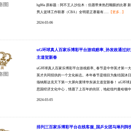
hg86a 原标题：阿不王人沙拉木：但愿带来热烈顺眼的比赛
男人篮球工作联赛（CBA）全明星正赛最有......
【更多...】
2024-03-06
uG环球真人百家乐博彩平台游戏赔率_孙发政通过
主道贺新春
uG环球真人百家乐博彩平台游戏赔率_ 春节是中华英才第
英才共同招供的一个文化标志。本年春节是细目为集结国沐
场纳斯达克天下第一大屏向寰球华东谈主道贺新春！ uG环球真人百
思国经济文化中心，情愿了上百年的街区，地处纽约曼哈顿中城北区
2024-03-05
排列三百家乐博彩平台在线客服_国乒女团马琳列阵