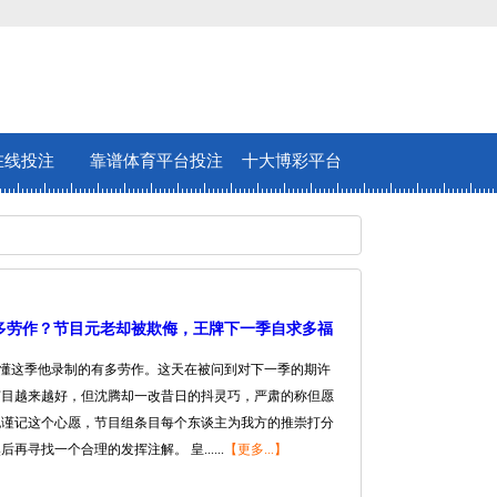
在线投注
靠谱体育平台投注
十大博彩平台
多劳作？节目元老却被欺侮，王牌下一季自求多福
才懂这季他录制的有多劳作。这天在被问到对下一季的期许
节目越来越好，但沈腾却一改昔日的抖灵巧，严肃的称但愿
也谨记这个心愿，节目组条目每个东谈主为我方的推崇打分
找一个合理的发挥注解。 皇......
【更多...】