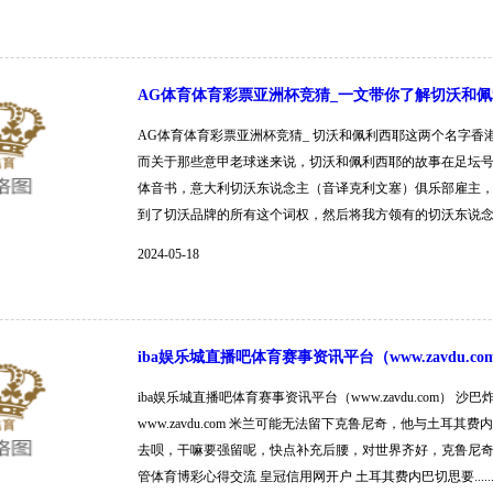
AG体育体育彩票亚洲杯竞猜_一文带你了解切沃和
AG体育体育彩票亚洲杯竞猜_ 切沃和佩利西耶这两个名字
而关于那些意甲老球迷来说，切沃和佩利西耶的故事在足坛
体音书，意大利切沃东说念主（音译克利文塞）俱乐部雇主，
到了切沃品牌的所有这个词权，然后将我方领有的切沃东说念主（Cliv
2024-05-18
iba娱乐城直播吧体育赛事资讯平台（www.zavdu.co
iba娱乐城直播吧体育赛事资讯平台（www.zavdu.com） 
www.zavdu.com 米兰可能无法留下克鲁尼奇，他与土
去呗，干嘛要强留呢，快点补充后腰，对世界齐好，克鲁尼奇
管体育博彩心得交流 皇冠信用网开户 土耳其费内巴切思要.....