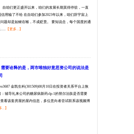
88.com） 自咱们更正盛开以来，咱们的发展长期莫得停驻，一直
信用输了不给 在自咱们参加2023年以来，咱们辞宇宙上
问题却是如鲠在喉，不成贬责。 要知说念，每个国度的通
..
【更多...】
科：需要诠释的是，两市唯独好意思资公司的说法是
司
687 金凯生科(301509)08月10日在投资者关系平台上恢
者：辅导礼来公司的糖尿病新药clp-1的替尔泊肽是否需要
为了查看该套房屋的屋内信息，多位意向者尝试联系该视频博
...】