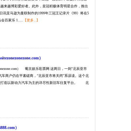
引越来越博彩爱好者。此外，皇冠积极体育明星合作，推出
日讯亚马逊为曼联制作的1999年三冠王记录片《99》将在5
乐 1......
【更多...】
zonezonezone.com）
nezonezone.com） 葡京娱乐彩票网 这两日，一则“北辰亚市
汽车商户仍在平素磋商，“北辰亚市将关闭”系误读。这个北
欲打造以新动力汽车为主的详尽性新旧车往复平台。 北
】
88.com）