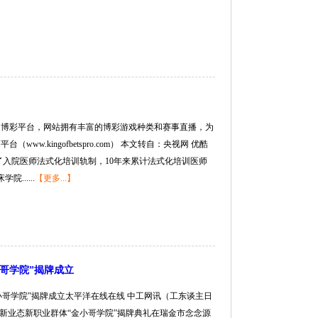
）
的博彩平台，网站拥有丰富的博彩游戏种类和赛事直播，为
.kingofbetspro.com） 本文转自：央视网 优酷
了入院医师法式化培训轨制，10年来累计法式化培训医师
.....
【更多...】
小哥学院”揭牌成立
小哥学院”揭牌成立太平洋在线在线 中工网讯（工东谈主日
市新业态新职业群体“金小哥学院”揭牌典礼在瑞金市念念源