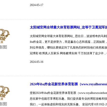
2024-05-17
太阳城官网全球最大体育彩票网站_这等于卫冕冠军的
太阳城官网全球最大体育彩票网站_ 思往日，波波维奇的马
iba炸金花，更不是拼膂力，而是赢在心态和底蕴，正因如斯
到位率很高，哪怕比赛插足到了孔殷热烈的时段他们依然粗放作念
冠博彩 欧博真人百家乐 网络赌博实例 千万别淡薄了这少许，在关节
2024-05-16
2024年iba炸金花新世界体育彩票（www.royalhorsessi
坚韧2024年iba炸金花新世界体育彩票（www.royalhorsess
您在家中也能尽享博彩乐趣。我们提供最专业的博彩攻略和
我们，一起体验虚拟和现实的无限乐趣。 皇冠代理 8月19日-2