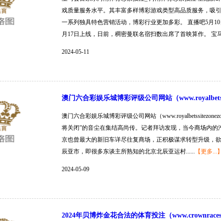
戏质量服务水平。其丰富多样博彩游戏类型高品质服务，吸
一系列独具特色营销活动，博彩行业更加多彩。 直播吧5月10
月17日上线，日前，稠密曼联名宿扫数出席了首映算作。 宝马会百家
2024-05-11
澳门六合彩娱乐城博彩评级公司网站（www.royalbetssite
澳门六合彩娱乐城博彩评级公司网站（www.royalbetssitezo
将关闭”的音尘在集结高尚传。记者拜访发现，当今商场内的
京也曾最大的新旧车详尽往复商场，正积极谋求转型升级，
辰亚市，即很多东谈主所熟知的北京北辰亚运村......
【更多...
2024-05-09
2024年贝博炸金花合法的体育投注（www.crownraces8