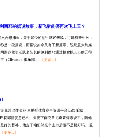
佩利西耶的据说故事，新飞驴能否再次飞上天？
香港六合彩捕鱼，关于如今的意甲球迷来说，可能有些生分；
号称是一段据说，而据说如今又有了新篇章。说明意大利媒
同期亦然切沃队老队长的佩利西耶通过拍卖以33万欧元得
ense）俱乐部......
【更多...】
m）
沙巴炸金花沙巴炸金花 直播吧体育赛事资讯平台iba娱乐城
耳其费内巴切郎情妾意已久。天要下雨克鲁尼奇要嫁东谈主，随他
是好的替补，他走了咱们补充个主力后腰不是挺好吗。 监
.
【更多...】