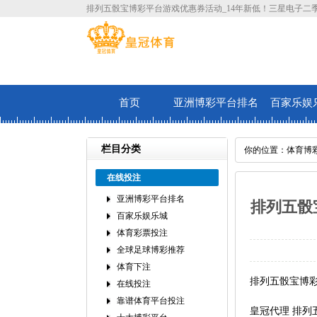
排列五骰宝博彩平台游戏优惠券活动_14年新低！三星电子二
首页
亚洲博彩平台排名
百家乐娱
NBA体育下注
栏目分类
你的位置：
体育博
在线投注
亚洲博彩平台排名
排列五骰
百家乐娱乐城
体育彩票投注
全球足球博彩推荐
体育下注
排列五骰宝博彩
在线投注
靠谱体育平台投注
皇冠代理 排列