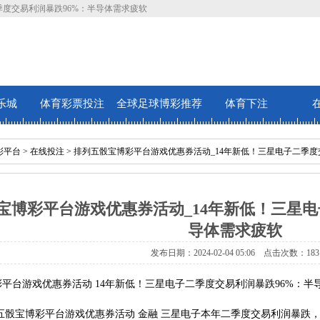
季度交易利润暴跌96%：半导体需求疲软
乐城
体育彩票投注
全球足球博彩推荐
体育下注
彩平台
>
在线投注
> 排列五骰宝博彩平台游戏优惠券活动_14年新低！三星电子二季度
宝博彩平台游戏优惠券活动_14年新低！三星电
导体需求疲软
发布日期：2024-02-04 05:06 点击次数：183
平台游戏优惠券活动 14年新低！三星电子二季度交易利润暴跌96%：半
五骰宝博彩平台游戏优惠券活动 金融 三星电子本年二季度交易利润暴跌，