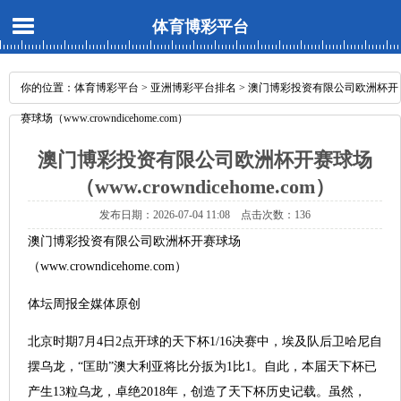
体育博彩平台
你的位置：
体育博彩平台
>
亚洲博彩平台排名
> 澳门博彩投资有限公司欧洲杯开
赛球场（www.crowndicehome.com）
澳门博彩投资有限公司欧洲杯开赛球场
（www.crowndicehome.com）
发布日期：2026-07-04 11:08 点击次数：136
澳门博彩投资有限公司欧洲杯开赛球场
（www.crowndicehome.com）
体坛周报全媒体原创
北京时期7月4日2点开球的天下杯1/16决赛中，埃及队后卫哈尼自
摆乌龙，“匡助”澳大利亚将比分扳为1比1。自此，本届天下杯已
产生13粒乌龙，卓绝2018年，创造了天下杯历史记载。虽然，