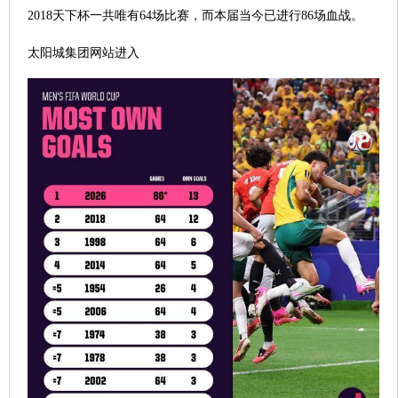
2018天下杯一共唯有64场比赛，而本届当今已进行86场血战。
太阳城集团网站进入