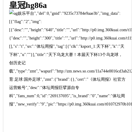
皇冠hg86a
","del":0,"gnid":"9235c73784e9aae3b","img_data":
[{"flag":"2","img":
[{"desc":"","height":"640","title":"","url":"http://p0.img.360kuai.com
{"desc":"","height":"300","title":"","url":"http://p0.img.360kuai.com
[],"s":"t","src":"体坛周报","tag":[{"clk":"ksport_1:天下杯","k":"天
下杯","u":""}],"title":"天下乌龙大赛！本届天下杯13个乌龙球，
创历史记
载","type":"zmt","wapurl":"http://zm.news.so.com/11a744e0016cd3ab2
育:足球:国外足球","zmt":{"brand":{},"cert":"《体坛周报》社官方
运营账号","desc":"体坛周报巨擘源自专
科","fans_num":0,"id":"269137695","is_brand":"0","name":"体坛周
报","new_verify":"9","pic":"https://p0.img.360kuai.com/t0107f2970b1019