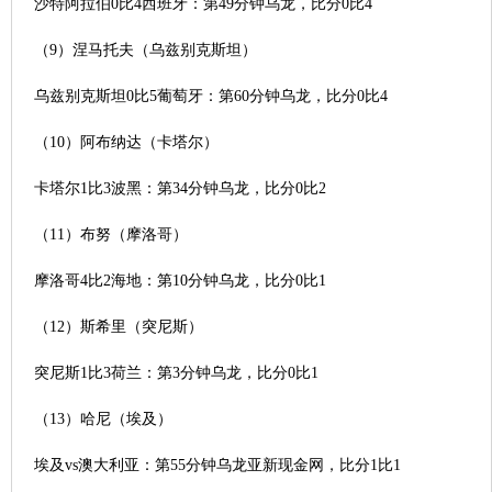
沙特阿拉伯0比4西班牙：第49分钟乌龙，比分0比4
（9）涅马托夫（乌兹别克斯坦）
乌兹别克斯坦0比5葡萄牙：第60分钟乌龙，比分0比4
（10）阿布纳达（卡塔尔）
卡塔尔1比3波黑：第34分钟乌龙，比分0比2
（11）布努（摩洛哥）
摩洛哥4比2海地：第10分钟乌龙，比分0比1
（12）斯希里（突尼斯）
突尼斯1比3荷兰：第3分钟乌龙，比分0比1
（13）哈尼（埃及）
埃及vs澳大利亚：第55分钟乌龙亚新现金网，比分1比1