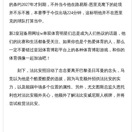
的条约2027年才到期，不外当今他在路易斯-恩里克麾下的处境
并不乐不雅，本赛季于今仅出场224分钟，这标明他并不在恩里
克的球队打算当中。
新2皇冠备用网址w单双体育明星们总是成为人们热议的话题，他
们的比赛和生活都备受关注。如果你也是个热爱体育的人，那么
一定不要错过皇冠体育博彩平台上的各种体育博彩游戏，和你的
体育偶像一起加油吧！
刻下，法比安照旧动了念念要离开巴黎圣日耳曼的念头，马
竞以为他是个酷爱酷爱的选拔，因为马竞额外招供法比安的实
力，以及能踢中场多个位置的属性。另外，尤文图斯总监久恩托
利也对法比安额外关心，他额外了解法比安威尼斯人棋牌，并将
尝试租赁法比安。