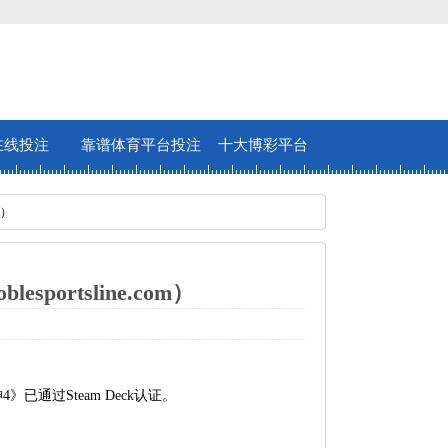
在线投注
靠谱体育平台投注
十大博彩平台
m）
ortsline.com）
》已通过Steam Deck认证。