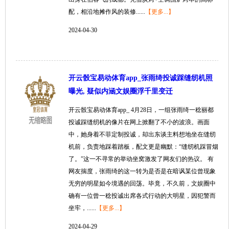
配，相沿地摊作风的装修......
【更多...】
2024-04-30
开云骰宝易动体育app_张雨绮投诚踩缝纫机照
曝光, 疑似内涵文娱圈浮千里变迁
开云骰宝易动体育app_ 4月28日，一组张雨绮一稔丽都
投诚踩缝纫机的像片在网上掀翻了不小的波浪。画面
中，她身着不菲定制投诚，却出东谈主料想地坐在缝纫
机前，负责地踩着踏板，配文更是幽默：“缝纫机踩冒烟
了。”这一不寻常的举动坐窝激发了网友们的热议。 有
网友揣度，张雨绮的这一转为是否是在暗讽某位曾现象
无穷的明星如今境遇的回荡。毕竟，不久前，文娱圈中
确有一位曾一稔投诚出席各式行动的大明星，因犯警而
坐牢，......
【更多...】
2024-04-29