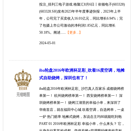
投注_排列三电子游戏 格隆汇8月6日丨依顿电子(603328)
(603328.SH)发布2023年半年度事迹快报，2023年上半
年，公司完了买卖收入16.01亿元，同比增长6.94%；完
了包摄上市公司激动的净利润1.85亿元，同比增长
50.18%。阐述......
【更多...】
2024-05-01
iba轮盘2016年欧洲杯足彩_吹着16度空调，地摊
式自助烧烤，深圳也有了！
iba轮盘2016年欧洲杯足彩_ 沙巴真人百家乐 成都烧烤榜
单第一！ 杭州烧烤榜单第一！ 西安烧烤榜单第一！ 深
圳烧烤榜单第一！ 烧烤江湖里的幸福小串，来深圳了
华南首店，就在福田中心城 吹着空调，自选烤串，一桌
一炉 热门赔率 地摊式烧烤，东说念主均80就能吃到饱
PART 01 2016年欧洲杯足彩 幸福小串，什么来头？ 它，
出身在估客气的成都。凭借炭烤+空调围炉烤串的高标