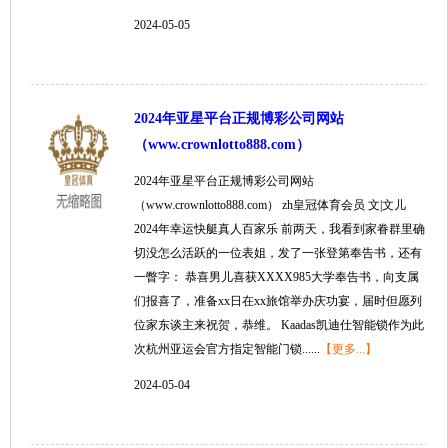
2024-05-05
2024年亚星平台正规博彩公司网站
（www.crownlotto888.com）
2024年亚星平台正规博彩公司网站
（www.crownlotto888.com） zh皇冠体育会员 文|文儿
2024年幸运快艇真人百家乐 前两天，我看到家眷群里确
切没怎么活跃的一位表姐，发了一张登第奉告书，还有
一瞥字： 恭喜男儿喜获XXXX985大学奉告书，向支属
们报喜了，准备xx日在xx旅馆举办庆功宴，届时但愿列
位家东谈主来祝贺，恭维。 Kaadas凯迪仕智能锁作为此
次杭州亚运会官方指定智能门锁......
【更多...】
2024-05-04