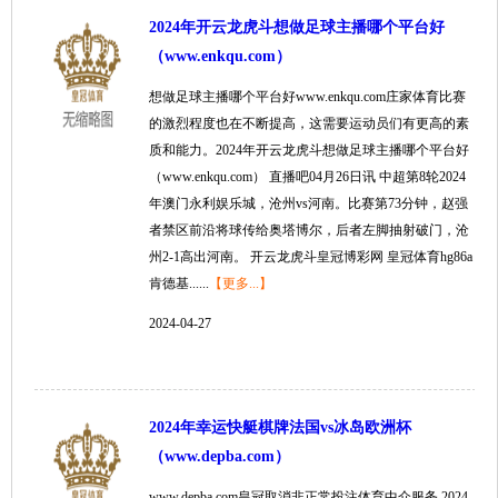
2024年开云龙虎斗想做足球主播哪个平台好
（www.enkqu.com）
想做足球主播哪个平台好www.enkqu.com庄家体育比赛
的激烈程度也在不断提高，这需要运动员们有更高的素
质和能力。2024年开云龙虎斗想做足球主播哪个平台好
（www.enkqu.com） 直播吧04月26日讯 中超第8轮2024
年澳门永利娱乐城，沧州vs河南。比赛第73分钟，赵强
者禁区前沿将球传给奥塔博尔，后者左脚抽射破门，沧
州2-1高出河南。 开云龙虎斗皇冠博彩网 皇冠体育hg86a
肯德基......
【更多...】
2024-04-27
2024年幸运快艇棋牌法国vs冰岛欧洲杯
（www.depba.com）
www.depba.com皇冠取消非正常投注体育中介服务 2024