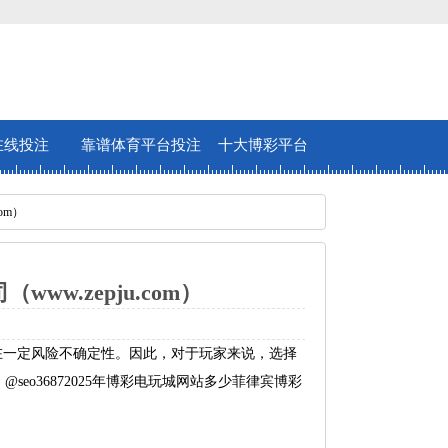
在线投注
靠谱体育平台投注
十大博彩平台
om）
w.zepju.com）
在一定风险不确定性。因此，对于玩家来说，选择
seo36872025年博彩电玩城网站多少菲律宾博彩