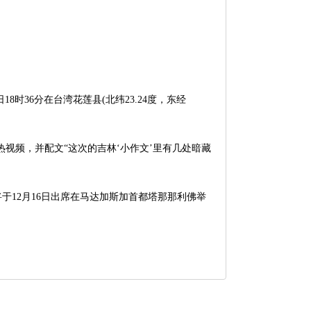
时36分在台湾花莲县(北纬23.24度，东经
热视频，并配文“这次的吉林‘小作文’里有几处暗藏
12月16日出席在马达加斯加首都塔那那利佛举