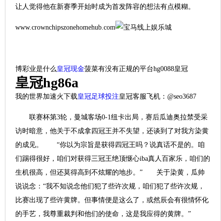
让人觉得他在新赛季开始时成为首发阵容的想法有点模糊。
www.crownchipszonehomehub.com
博彩业是什么
皇冠现金
菠菜有没有正规的平台hg0088皇冠
皇冠hg86a
我的世界加速火下载
皇冠足球投注
皇冠客服飞机：@seo3687
联赛杯第3轮，曼城客场0-1纽卡出局，赛后瓜迪奥拉禁受采
访时暗意，他关于不成拿四冠王并不失望，还谈到了对我方染黄
的成见。 “你以为宗旨是获得四冠王吗？说真话不是的。咱
们踢得很好，咱们对获得三冠王绝顶惬心iba真人百家乐，咱们的
生机很高，但还莫得高到不炫耀的地步。” 关于染黄，瓜帅
说说念：“我不知说念他们犯了些许次规，咱们犯了些许次规，
比赛出现了些许黄牌。但事情便是这么了，或然辰会有很情怀化
的手艺，我尊重裁判和他们的使命，这是我应得的黄牌。”