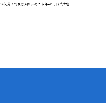
有问题！到底怎么回事呢？ 前年4月，陈先生急
信