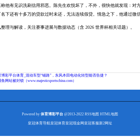
某称他有见识洗刷信用邪恶。陈先生欢悦坏了，不外，很快他就发现：对方
可名下还有十多万的贷款过时未还，无法连续假贷。情急之下，他通过微
整理与解读，关注赛事进展与数据动态（含 2026 世界杯相关话题）。
育博彩平台体育_混动车型“铺路”，东风本田电动化转型能否告捷？
站被封锁（www.majesticsportschina.com）
Powered by
体育博彩平台
@2013-2022
RSS地图
HTML地图
皇冠体育导航
皇冠体育
皇冠现金网
皇冠客服
新2网址