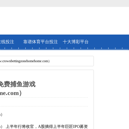
在线投注
靠谱体育平台投注
十大博彩平台
ttingzonehomehome.com）
送免费捕鱼游戏
ome.com）
m）
me.com） 上半年行将收官，A股摘得上半年巨匠IPO募资