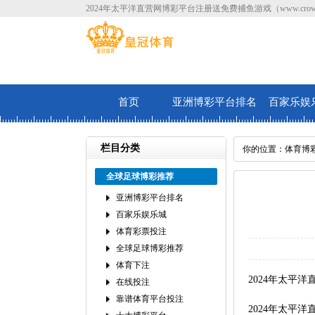
2024年太平洋直营网博彩平台注册送免费捕鱼游戏（www.crownbetti
首页
亚洲博彩平台排名
百家乐娱
NBA体育下注
栏目分类
你的位置：
体育博
全球足球博彩推荐
亚洲博彩平台排名
百家乐娱乐城
体育彩票投注
全球足球博彩推荐
体育下注
2024年太平洋直
在线投注
靠谱体育平台投注
2024年太平洋直