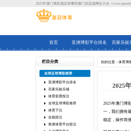
2025年澳门博彩酒店有哪些澳门皇冠成网址大全（www.queenlyspor
首页
亚洲博彩平台排名
百家乐娱
NBA体育下注
栏目分类
你的位置：
体育博
全球足球博彩推荐
亚洲博彩平台排名
2025
百家乐娱乐城
体育彩票投注
全球足球博彩推荐
2025年澳门博
体育下注
一，我们拥有
在线投注
稳定，操作简
靠谱体育平台投注