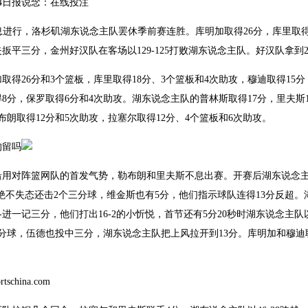
14日报说念：在线投注
息进行，洛杉矶湖东说念主队罢休季前赛连胜。库明加取得26分，库里取得
扳平三分，金州好汉队在客场以129-125打败湖东说念主队。好汉队拿
取得26分和3个篮板，库里取得18分、3个篮板和4次助攻，穆迪取得15分
8分，保罗取得6分和4次助攻。湖东说念主队的普林斯取得17分，里夫斯1
布朗取得12分和5次助攻，拉塞尔取得12分、4个篮板和6次助攻。
拘留吗
沿用对阵篮网队的首发气势，勒布朗和里夫斯不息出赛。开赛后湖东说念
里绝不失态还击2个三分球，维金斯也有5分，他们指示球队连得13分反超
进一记三分，他们打出16-2的小忻悦，首节还有5分20秒时湖东说念主队
分球，伍德也投中三分，湖东说念主队把上风拉开到13分。库明加和穆迪联
rtschina.com