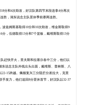
18分和4次助攻，好汉队第四节末段连拿4分再次
到2连胜，湖东说念主队罢休季前赛两连胜。
，波兹姆斯基取得10分和10次助攻，维金斯取得9
6分，伍德取得13分和7个篮板，戴维斯取得13分
主队赶快开火，里夫斯和拉塞尔各中三分，他们以
。湖东说念主队外线出头出面，戴维斯、普林斯、八
以22-15跨越。佩顿复兴三分阻拦分差拉大，克里
手发力，他们追回8分罢休首节，好汉队以32-37