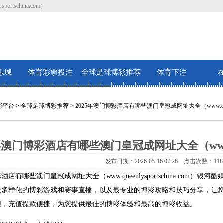
tschina.com）
乐城
体育彩票投注
全球足球博彩推荐
体育下注
彩平台
>
全球足球博彩推荐
> 2025年澳门博彩酒店有哪些澳门皇冠成网址大全（www.queenlys
年澳门博彩酒店有哪些澳门皇冠成网址大全（www.queen
发布日期：2026-05-16 07:26 点击次数：118
彩酒店有哪些澳门皇冠成网址大全（www.queenlysportschina.co
最多样化的博彩游戏和赛事直播，以及最专业的博彩攻略和技巧分享，让
便，充值提款便捷，为您提供最佳的博彩体验和最高的博彩收益。