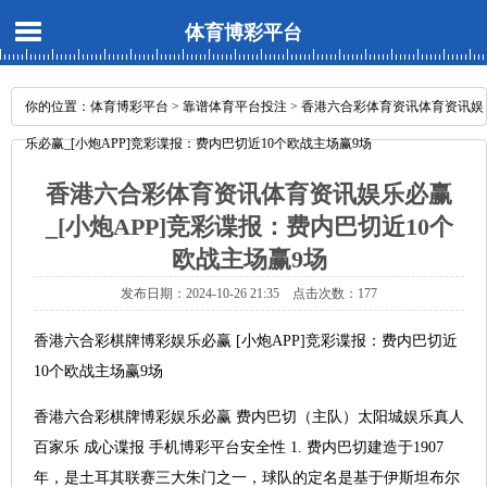
体育博彩平台
你的位置：
体育博彩平台
>
靠谱体育平台投注
> 香港六合彩体育资讯体育资讯娱
乐必赢_[小炮APP]竞彩谍报：费内巴切近10个欧战主场赢9场
香港六合彩体育资讯体育资讯娱乐必赢
_[小炮APP]竞彩谍报：费内巴切近10个
欧战主场赢9场
发布日期：2024-10-26 21:35 点击次数：177
香港六合彩棋牌博彩娱乐必赢 [小炮APP]竞彩谍报：费内巴切近
10个欧战主场赢9场
香港六合彩棋牌博彩娱乐必赢 费内巴切（主队）太阳城娱乐真人
百家乐 成心谍报 手机博彩平台安全性 1. 费内巴切建造于1907
年，是土耳其联赛三大朱门之一，球队的定名是基于伊斯坦布尔