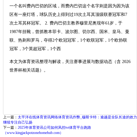
一个名叫费内巴切的区域，而费内巴切这个名字则是因为因为该
区有一座灯塔，球队历史上得到过19次土耳其顶级联赛冠军和7
次土耳其杯冠军。 2. 费内巴切主教养穆里尼奥现年61岁，于
1987年挂靴，曾抓教本菲卡、波尔图、切尔西、国米、皇马、曼
联、热刺和罗马，夺得2个欧冠冠军，1个欧联冠军，1个欧协联
冠军，3个英超冠军，1个西
本文为体育资讯整理与解读，关注赛事进展与数据动态（含 2026
世界杯相关话题）。
上一篇：
太平洋在线体育资讯网络体育资讯作弊_穆斯卡特：逾越是全队长途的效力
继续专注自己弘扬
下一篇：
2025年体育资讯公司如何风控tvt体育平台跑路
（www.kingjackpotzonehomehub.com）