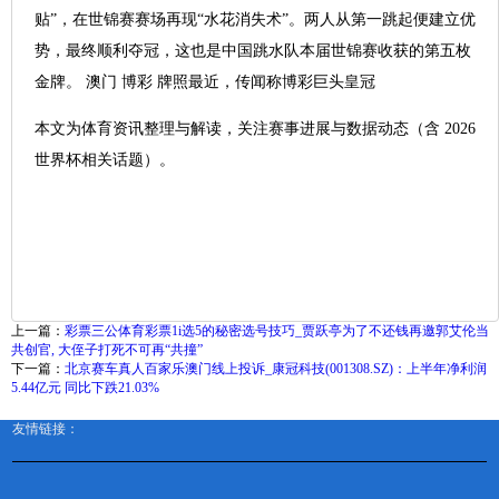
贴”，在世锦赛赛场再现“水花消失术”。两人从第一跳起便建立优
势，最终顺利夺冠，这也是中国跳水队本届世锦赛收获的第五枚
金牌。 澳门 博彩 牌照最近，传闻称博彩巨头皇冠
本文为体育资讯整理与解读，关注赛事进展与数据动态（含 2026
世界杯相关话题）。
上一篇：
彩票三公体育彩票1i选5的秘密选号技巧_贾跃亭为了不还钱再邀郭艾伦当
共创官, 大侄子打死不可再“共撞”
下一篇：
北京赛车真人百家乐澳门线上投诉_康冠科技(001308.SZ)：上半年净利润
5.44亿元 同比下跌21.03%
友情链接：