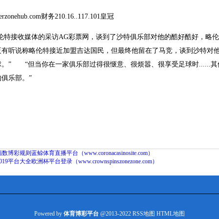
erzonehub.com财务210.16..117.101皇冠
特接收媒体的采访AG彩票网，谈到了沙特俱乐部对他的酷好酷好，略伦
有听说称略伦特接近加盟吉达国民，但最终他留在了马竞，谈到沙特对他
。” “但当你在一家俱乐部过得很惬意、很烦嚣、很享受足球时.....
俱乐部。”
数博彩规则蓝鲸体育直播平台（www.coronacasinosite.com）
019平台大全欧洲杯平台登录（www.crownspinszonezone.com）
Powered by
体育博彩平台
@2013-2022
RSS地图
HTML地图