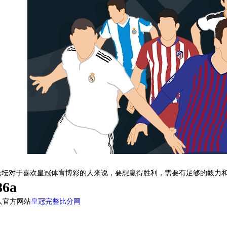
论坛对于喜欢皇冠体育博彩的人来说，要想赢得胜利，需要有足够的毅力
6a
皇冠完整比分网