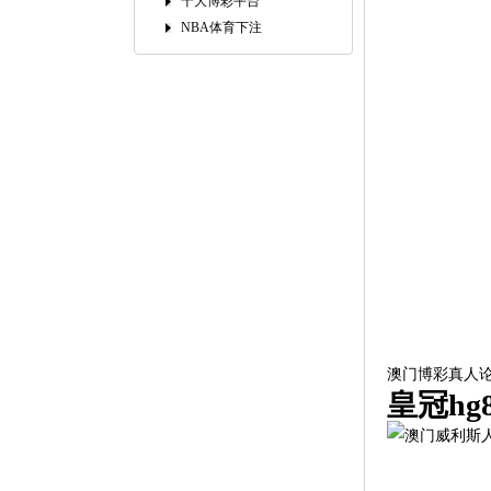
十大博彩平台
NBA体育下注
澳门博彩真人
皇冠hg8