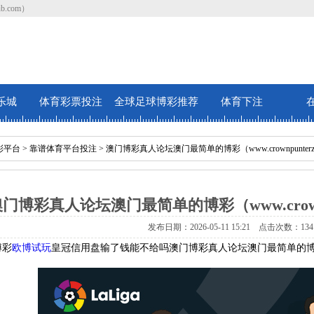
b.com）
乐城
体育彩票投注
全球足球博彩推荐
体育下注
彩平台
>
靠谱体育平台投注
> 澳门博彩真人论坛澳门最简单的博彩（www.crownpunterzon
门博彩真人论坛澳门最简单的博彩（www.crownpun
发布日期：2026-05-11 15:21 点击次数：134
博彩
欧博试玩
皇冠信用盘输了钱能不给吗澳门博彩真人论坛澳门最简单的博彩（www.cr