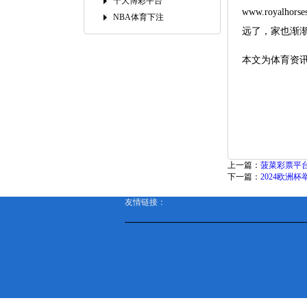
十大博彩平台
www.roya
NBA体育下注
远了，家也渐渐
本文为体育资讯
上一篇：
菠菜彩票平
下一篇：
2024欧
友情链接：