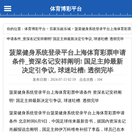
体育博彩平台
你的位置：
体育博彩平台
>
百家乐娱乐城
> 菠菜健身系统登录平台上海体育彩票
申请条件_资深名记安祥阐明! 国足主帅最新决定引争议, 球迷吐槽: 透彻完毕
菠菜健身系统登录平台上海体育彩票申请
条件_资深名记安祥阐明! 国足主帅最新
决定引争议, 球迷吐槽: 透彻完毕
发布日期：2024-07-15 02:19 点击次数：104
菠菜健身系统登录平台上海体育彩票申请条件 资深名记安祥阐
明! 国足主帅最新决定引争议, 球迷吐槽: 透彻完毕
菠菜健身系统登录平台菠菜健身系统登录平台上海体育彩票申请
条件 北京时间6月9日，中国足球传来最新音书，据国内资深名记
肖赧报说念阐明，国足主帅伊万科维奇补招了李磊，球员已在本