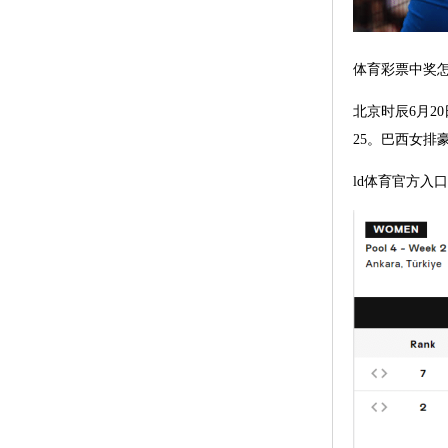
体育彩票中奖
北京时辰6月20
25。巴西女排
ld体育官方入口