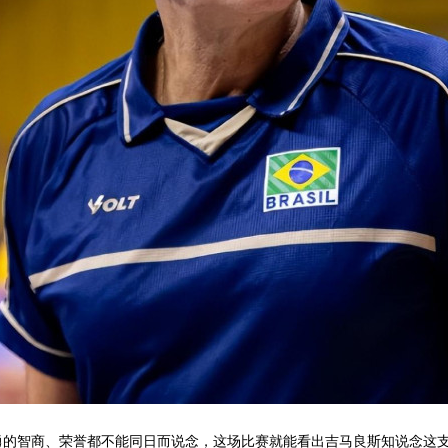
勇的智商、荣誉都不能同日而说念，这场比赛就能看出吉马良斯知说念这