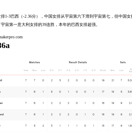
排1-3巴西（-2.36分），中国女排从宇宙第六下滑到宇宙第七，但中
宇宙第一意大利女排的39连胜，本年的巴西女排超强。
makerpro.com
6a