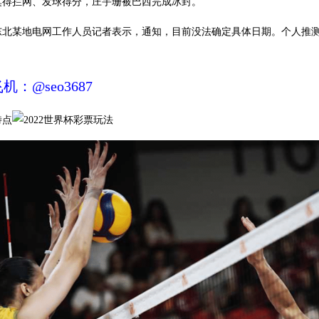
莫得拦网、发球得分，庄宇珊被巴西完成冰封。
东北某地电网工作人员记者表示，通知，目前没法确定具体日期。个人推测
：@seo3687
特点