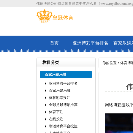
伟德博彩公司特点体育彩票中奖怎么看（www.royalbookmakerpr
首页
亚洲博彩平台排名
百家乐娱
NBA体育下注
栏目分类
你的位置：
体育博
百家乐娱乐城
亚洲博彩平台排名
伟
百家乐娱乐城
体育彩票投注
全球足球博彩推荐
网络博彩游戏平台
体育下注
在线投注
靠谱体育平台投注