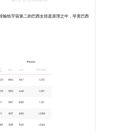
国女排输给宇宙第二的巴西女排是原理之中，毕竟巴西