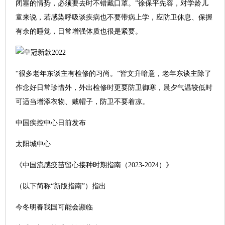
闭塞的情势，必须要去时不错戴口罩。”徐保平先容，对学龄儿
童来说，若感染呼吸谈疾病也不要带病上学，应防卫休息、保握
有余的睡觉，日常增强体质也很是紧要。
“很多老年东谈主有检修的习尚。”皆文升暗意，老年东谈主除了
作念好日常珍惜外，外出检修时更要防卫御寒，晨夕气温较低时
可适当增添衣物、戴帽子，防卫不要着凉。
中国疾控中心日前发布
太阳城中心
《中国流感疫苗留心接种时期指南（2023-2024）》
（以下简称“新版指南”）指出
今冬明春我国可能会濒临