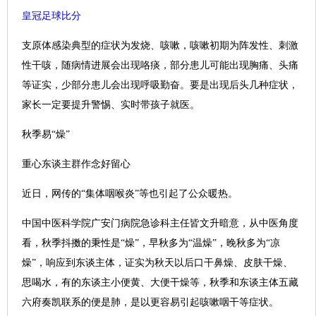
皇冠足球比分
支原体感染典型的症状为发烧、咳嗽，咳嗽初期为阵发性、刺激
性干咳，随病情进展会出现咯痰，部分患儿可能出现胸痛、头痛
等证实，少部分患儿会出现呼吸勤奋。要是出现后头几种症状，
家长一定要提升警惕、实时带孩子就医。
秋季易“燥”
重心东谈主群作念好留心
近日，网传的“集体咽喉炎”等也引起了公众暖热。
中国中医科学院广安门病院急诊科主任皆文升暗意，从中医角度
看，秋季抖擞的秉性是“燥”，早秋多为“温燥”，晚秋多为“凉
燥”，响应到东谈主体，证实为秋天以后口干鼻燥、皮肤干燥、
思喝水，有的东谈主小便黄、大便干燥等，秋季和东谈主体五藏
六府奏凯联系的便是肺，是以更容易引起咳嗽咽干等症状。