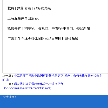
裁剪 | 尹蓁 责编 | 张好意思艳
上海五星体育回放app
轮廓开首 | 健康报、 央视网、中青报·中青网、倾盆新闻
广东卫生在线全媒体团队出品重庆时时彩娱乐城
上一篇：
中工信环宇博彩业欧洲杯最新消息捷克_杭州：奈何收拢年青东说念主
的“心”
下一篇：
哪家博彩公司最精确体育电竞综合平台
（www.crownbookieszonehomehub.com）
友情链接：