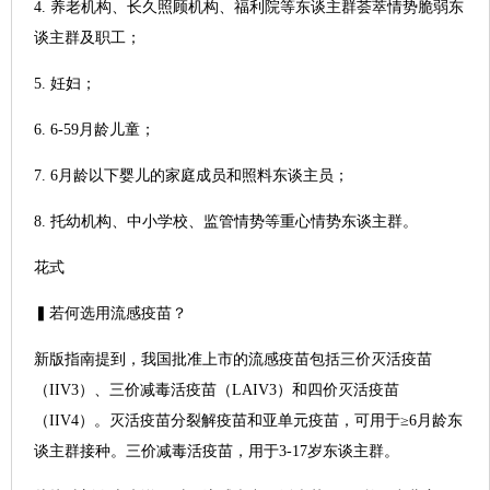
4. 养老机构、长久照顾机构、福利院等东谈主群荟萃情势脆弱东
谈主群及职工；
5. 妊妇；
6. 6-59月龄儿童；
7. 6月龄以下婴儿的家庭成员和照料东谈主员；
8. 托幼机构、中小学校、监管情势等重心情势东谈主群。
花式
▍若何选用流感疫苗？
新版指南提到，我国批准上市的流感疫苗包括三价灭活疫苗
（IIV3）、三价减毒活疫苗（LAIV3）和四价灭活疫苗
（IIV4）。灭活疫苗分裂解疫苗和亚单元疫苗，可用于≥6月龄东
谈主群接种。三价减毒活疫苗，用于3-17岁东谈主群。