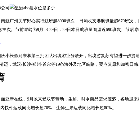
彩公司
南航广州关节野心实行航班超8000班次，日均收支港航班量超670班次，同
念主次。节前岑岭为9月28-29日，29日本日航班量瞻望近690班次。节后岑岭
率
国庆小长假到来和第三批团队出境游业务放开，出境游复苏有望进一步提速
/清迈，武汉/长沙/郑州-首尔等19条海外及地区航路，要点复原和加密日
育
方面亚新在线，9月以来受双节带动，生鲜、时令商品需求茂盛，各地迎来
国内快件运载同比增长超70%，生鲜生果运载同比增长超80%。