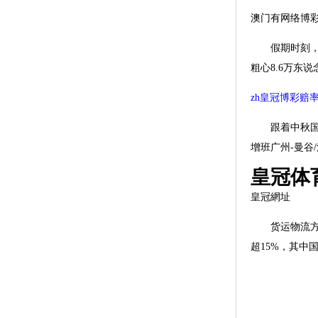
澳门有网络博
假期时刻，
粗心8.6万东说
zh皇冠博彩赔
跟着中秋
增班广州-曼谷
皇冠体
皇冠網址
货运物流
超15%，其中