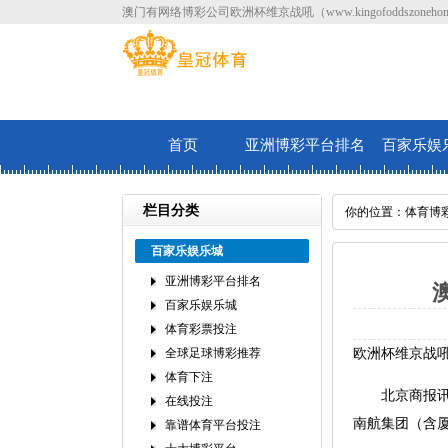
澳门有网络博彩公司欧洲杯维京战吼（www.kingofoddszonehom
首页
亚洲博彩平台排名
百家乐娱
NBA体育下注
栏目分类
你的位置：
体育博
百家乐娱乐城
亚洲博彩平台排名
澳
百家乐娱乐城
体育彩票投注
全球足球博彩推荐
欧洲杯维京战
体育下注
北京商报讯
在线投注
南航集团（含厦
靠谱体育平台投注