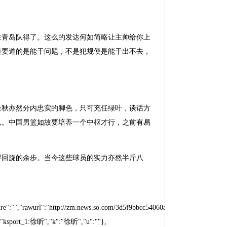
在青岛队得了。这么的发达何如简略让主帅给你上
最要道的是能干问题，不是犯规便是能干出不去，
金秋亦然分内忠实的脚色，只可充任绿叶，谈话方
队。中国男篮如故要培养一个中枢才行，之前有易
得回旋的余步。当今这些球员的实力亦然半斤八
pure":"","rawurl":"http://zm.news.so.com/3d5f9bbcc54060a8998b498dfc9c9e05",
"ksport_1:徐昕","k":"徐昕","u":""},