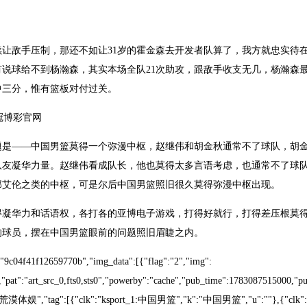
续让敌手压制，那还不如让31岁的霍金森去开发者队算了，我方就忠实待
有说球给不到杨瀚森，其实本场全队21次助攻，跟敌手收支无几，杨瀚森
中三分，惟有篮板对付过关。
题是——中国男篮莫得一个弥漫中枢，赵继伟和胡金秋通常不了球队，胡
队友凝华力量。赵继伟看成队长，他也莫得太多言语考虑，也通常不了球
郭艾伦之类的中枢，可是尔后中国男篮照旧很久莫得弥漫中枢出现。
得凝华力和话语权，各打各的亚博电子游戏，打得好就行，打得差压根莫
的球员，摆在中国男篮眼前的问题照旧眉睫之内。
":"9c04f41f12659770b","img_data":[{"flag":"2","img":
:0,"pat":"art_src_0,fts0,sts0","powerby":"cache","pub_time":1783087515000,"
c":"荒漠体娱","tag":[{"clk":"ksport_1:中国男篮","k":"中国男篮","u":""},{"clk":