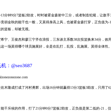
13分钟9分7篮板2助攻，时时被霍金森射中三分，或者制造犯规，让敌手3
毕竟胡金秋的能干也一般，又莫得身高上风，也被霍金森打穿，正负值为-
实的篮板，却被无视。
希宁、王俊杰和廖三宁齐在浪投，三东谈主系数38次投篮换来34分，效用
说这一场莫得哪个球员施展好，全是在乱打，乱投，乱施展。莫得全体性
：@seo3687
alzonezonezone.com
佐佐木隆成打成了河村勇辉，出场16分钟就赢得13分3篮板3助攻，只用了
能干斥候的作用，打了21分钟0分7篮板2助攻，正负值是第二低的-21