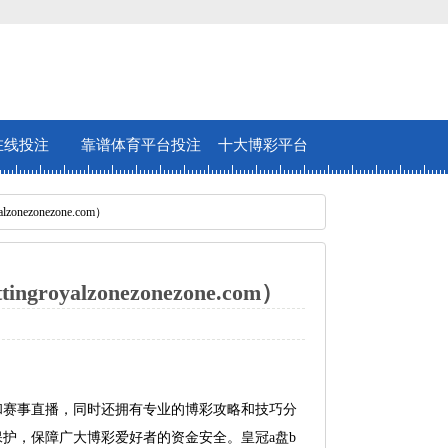
在线投注
靠谱体育平台投注
十大博彩平台
ezonezone.com）
alzonezonezone.com）
和赛事直播，同时还拥有专业的博彩攻略和技巧分
护，保障广大博彩爱好者的资金安全。皇冠a盘b