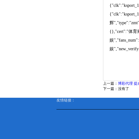
{"clk":"ksport
{"clk":"ks
辉","type":"zmt
{},"cert"
娱","fans_num":
娱","new_verify"
上一篇：
博彩代理 提成
下一篇：没有了
友情链接：