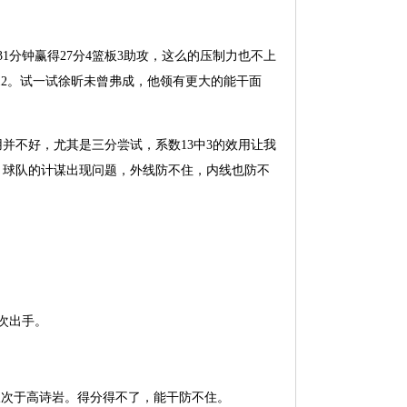
1分钟赢得27分4篮板3助攻，这么的压制力也不上
12。试一试徐昕未曾弗成，他领有更大的能干面
并不好，尤其是三分尝试，系数13中3的效用让我
。球队的计谋出现问题，外线防不住，内线也防不
6次出手。
，仅次于高诗岩。得分得不了，能干防不住。