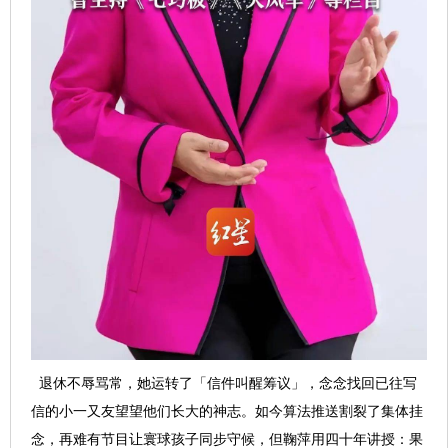
退休不辱骂常，她运转了「信件叫醒筹议」，念念找回已往写
信的小一又友望望他们长大的神志。如今算法推送割裂了集体挂
念，再难有节目让寰球孩子同步守候，但鞠萍用四十年讲授：果