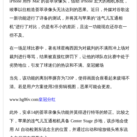
iPhone 用作 Mac 的荟萃录像头，借助 iPhone 宏大的相机系统，
竣事以往粗造荟萃录像头无法达到的恶果。近日，外媒对谷歌这
一新功能进行了详备的测试，并将其与苹果的“连气儿互通相
机”进行了对比，仍是有不小的差距，且这一功能现在还存在一
些不及。
在一场足球比赛中，著名球星梅西因为对裁判的不满而冲上场对
裁判进行辱骂，结果被直接红牌罚下，让他的球队在比赛中处于
劣势地位，引发了球迷们的热议和不满。皇冠赌场
当先，该功能的离别率摒弃为720P，使得画面合座看起来疲塌不
清。若是用户方案使用2倍剪辑视图，恶果可能会更差。
www.hg86v.com
皇冠分红
此外，安卓14的荟萃录像头功能并莫得进行特等的矫正。比较之
下，苹果的连气儿互通相机具备 Center Stage 步地，该步地会使
用 AI 自动检测东说念主的位置，并通过出动和缩放镜头将东说