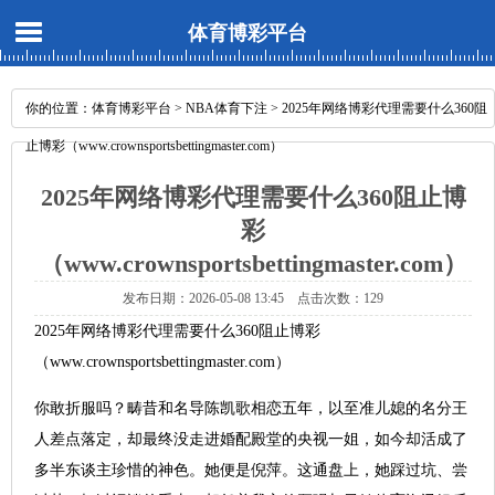
体育博彩平台
你的位置：
体育博彩平台
>
NBA体育下注
> 2025年网络博彩代理需要什么360阻
止博彩（www.crownsportsbettingmaster.com）
2025年网络博彩代理需要什么360阻止博
彩
（www.crownsportsbettingmaster.com）
发布日期：2026-05-08 13:45 点击次数：129
2025年网络博彩代理需要什么360阻止博彩
（www.crownsportsbettingmaster.com）
你敢折服吗？畴昔和名导陈凯歌相恋五年，以至准儿媳的名分王
人差点落定，却最终没走进婚配殿堂的央视一姐，如今却活成了
多半东谈主珍惜的神色。她便是倪萍。这通盘上，她踩过坑、尝