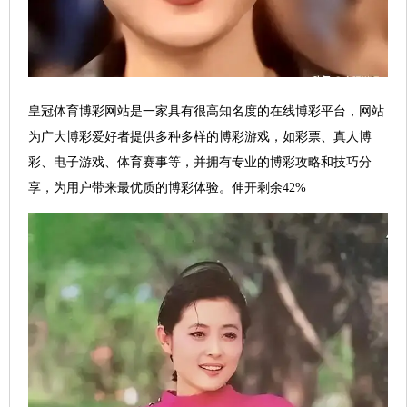
皇冠体育博彩网站是一家具有很高知名度的在线博彩平台，网站
为广大博彩爱好者提供多种多样的博彩游戏，如彩票、真人博
彩、电子游戏、体育赛事等，并拥有专业的博彩攻略和技巧分
享，为用户带来最优质的博彩体验。伸开剩余42%